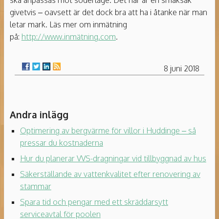
givetvis – oavsett är det dock bra att ha i åtanke när man
letar mark. Läs mer om inmätning
på:
http://www.inmätning.com
.
8 juni 2018
Andra inlägg
Optimering av bergvärme för villor i Huddinge – så
pressar du kostnaderna
Hur du planerar VVS-dragningar vid tillbyggnad av hus
Säkerställande av vattenkvalitet efter renovering av
stammar
Spara tid och pengar med ett skräddarsytt
serviceavtal för poolen