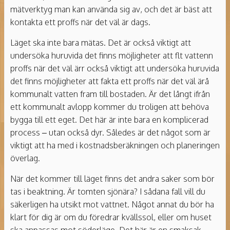
mätverktyg man kan använda sig av, och det är bäst att
kontakta ett proffs när det väl är dags.
Läget ska inte bara mätas. Det är också viktigt att
undersöka huruvida det finns möjligheter att flt vattenn
proffs när det väl ärr också viktigt att undersöka huruvida
det finns möjligheter att fakta ett proffs när det väl ärå
kommunalt vatten fram till bostaden. Är det långt ifrån
ett kommunalt avlopp kommer du troligen att behöva
bygga till ett eget. Det här är inte bara en komplicerad
process – utan också dyr. Således är det något som är
viktigt att ha med i kostnadsberäkningen och planeringen
överlag.
När det kommer till läget finns det andra saker som bör
tas i beaktning. Är tomten sjönära? I sådana fall vill du
säkerligen ha utsikt mot vattnet. Något annat du bör ha
klart för dig är om du föredrar kvällssol, eller om huset
ska anpassas mot söderläge. Det här är en smaksak