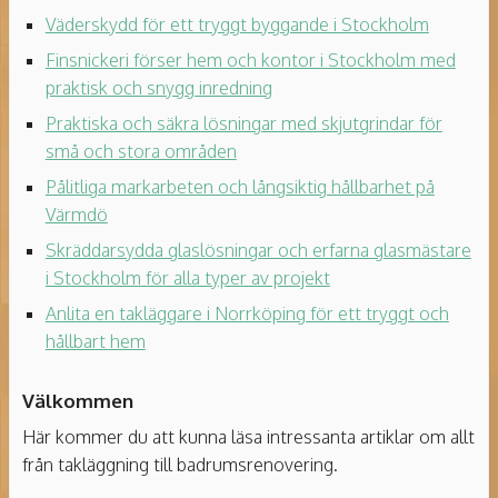
Väderskydd för ett tryggt byggande i Stockholm
Finsnickeri förser hem och kontor i Stockholm med
praktisk och snygg inredning
Praktiska och säkra lösningar med skjutgrindar för
små och stora områden
Pålitliga markarbeten och långsiktig hållbarhet på
Värmdö
Skräddarsydda glaslösningar och erfarna glasmästare
i Stockholm för alla typer av projekt
Anlita en takläggare i Norrköping för ett tryggt och
hållbart hem
Välkommen
Här kommer du att kunna läsa intressanta artiklar om allt
från takläggning till badrumsrenovering.