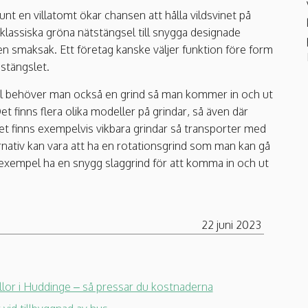
unt en villatomt ökar chansen att hålla vildsvinet på
 klassiska gröna nätstängsel till snygga designade
 en smaksak. Ett företag kanske väljer funktion före form
 stängslet.
el behöver man också en grind så man kommer in och ut
finns flera olika modeller på grindar, så även där
et finns exempelvis vikbara grindar så transporter med
ernativ kan vara att ha en rotationsgrind som man kan gå
l exempel ha en snygg slaggrind för att komma in och ut
22 juni 2023
llor i Huddinge – så pressar du kostnaderna