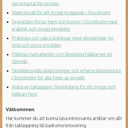
serviceavtal för poolen
Väderskydd för ett tryggt byggande i Stockholm
Finsnickeri förser hem och kontor i Stockholm med
praktisk och snygg inredning
Praktiska och säkra lösningar med skjutgrindar för
små och stora områden
Pålitliga markarbeten och långsiktig hållbarhet på
Värmdö
Skräddarsydda glaslösningar och erfarna glasmästare
i Stockholm för alla typer av projekt
Anlita en takläggare i Norrköping för ett tryggt och
hållbart hem
Välkommen
Här kommer du att kunna läsa intressanta artiklar om allt
från takläggning till badrumsrenovering.