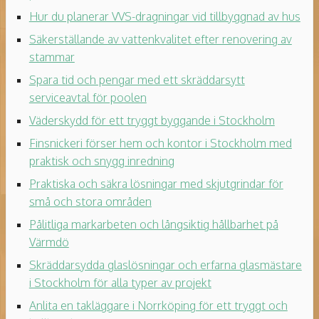
Hur du planerar VVS-dragningar vid tillbyggnad av hus
Säkerställande av vattenkvalitet efter renovering av
stammar
Spara tid och pengar med ett skräddarsytt
serviceavtal för poolen
Väderskydd för ett tryggt byggande i Stockholm
Finsnickeri förser hem och kontor i Stockholm med
praktisk och snygg inredning
Praktiska och säkra lösningar med skjutgrindar för
små och stora områden
Pålitliga markarbeten och långsiktig hållbarhet på
Värmdö
Skräddarsydda glaslösningar och erfarna glasmästare
i Stockholm för alla typer av projekt
Anlita en takläggare i Norrköping för ett tryggt och