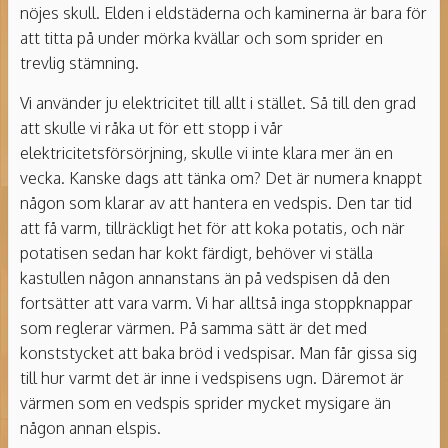
nöjes skull. Elden i eldstäderna och kaminerna är bara för
att titta på under mörka kvällar och som sprider en
trevlig stämning.
Vi använder ju elektricitet till allt i stället. Så till den grad
att skulle vi råka ut för ett stopp i vår
elektricitetsförsörjning, skulle vi inte klara mer än en
vecka. Kanske dags att tänka om? Det är numera knappt
någon som klarar av att hantera en vedspis. Den tar tid
att få varm, tillräckligt het för att koka potatis, och när
potatisen sedan har kokt färdigt, behöver vi ställa
kastullen någon annanstans än på vedspisen då den
fortsätter att vara varm. Vi har alltså inga stoppknappar
som reglerar värmen. På samma sätt är det med
konststycket att baka bröd i vedspisar. Man får gissa sig
till hur varmt det är inne i vedspisens ugn. Däremot är
värmen som en vedspis sprider mycket mysigare än
någon annan elspis.