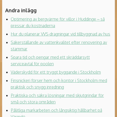
Andra inlägg
Optimering av bergvärme för villor i Huddinge – så
pressar du kostnaderna
Hur du planerar VVS-dragningar vid tillbyggnad av hus
Säkerställande av vattenkvalitet efter renovering av
stammar
Spara tid och pengar med ett skräddarsytt
serviceavtal för poolen
Väderskydd för ett tryggt byggande i Stockholm
Finsnickeri förser hem och kontor i Stockholm med
praktisk och snygg inredning
Praktiska och säkra lösningar med skjutgrindar för
små och stora områden
Pålitliga markarbeten och långsiktig hållbarhet på
Värmdö