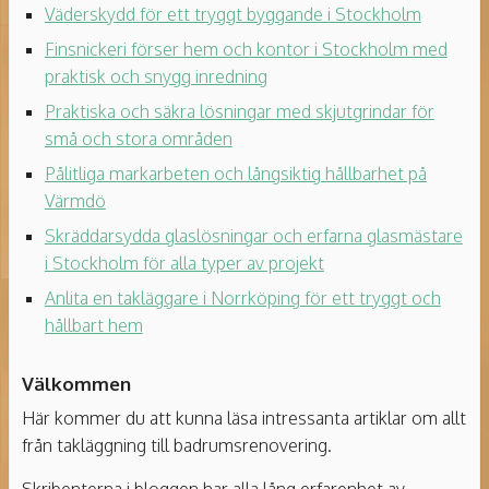
Väderskydd för ett tryggt byggande i Stockholm
Finsnickeri förser hem och kontor i Stockholm med
praktisk och snygg inredning
Praktiska och säkra lösningar med skjutgrindar för
små och stora områden
Pålitliga markarbeten och långsiktig hållbarhet på
Värmdö
Skräddarsydda glaslösningar och erfarna glasmästare
i Stockholm för alla typer av projekt
Anlita en takläggare i Norrköping för ett tryggt och
hållbart hem
Välkommen
Här kommer du att kunna läsa intressanta artiklar om allt
från takläggning till badrumsrenovering.