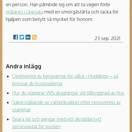
en person. Han påminde sig om att ta vägen förbi
målaren i Uppsala
med en smörgåstårta och tacka för
hjälpen som betytt så mycket för honom.
23 sep. 2021
Andra inlägg
Optimering av bergvärme för villor i Huddinge – så
pressar du kostnaderna
Hur du planerar VVS-dragningar vid tillbyggnad av hus
Säkerställande av vattenkvalitet efter renovering av
stammar
Spara tid och pengar med ett skräddarsytt
serviceavtal för poolen