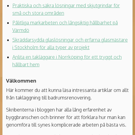
Praktiska och säkra lösningar med skjutgrindar för
små och stora områden
Pålitliga markarbeten och långsiktig hållbarhet på
Värmdö
Skräddarsydda glaslösningar och erfarna glasmästare
i Stockholm för alla typer av projekt
Anlita en takläggare i Norrköping för ett tryggt och
hållbart hem
Välkommen
Här kommer du att kunna läsa intressanta artiklar om allt
från takläggning till badrumsrenovering.
Skribenterna i bloggen har alla lång erfarenhet av
byggbranschen och brinner för att förklara hur man kan
genomföra till synes komplicerade arbeten på bästa vis.