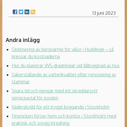
13 juni 2023
Andra inlägg
Optimering av bergvärme för villor i Huddinge – så
pressar du kostnaderna
Hur du planerar VVS-dragningar vid tillbyggnad av hus
Säkerställande av vattenkvalitet efter renovering av
stammar
Spara tid och pengar med ett skräddarsytt
serviceavtal för poolen
Väderskydd för ett tryggt byggande i Stockholm
Finsnickeri förser hem och kontor i Stockholm med
praktisk och snygg inredning