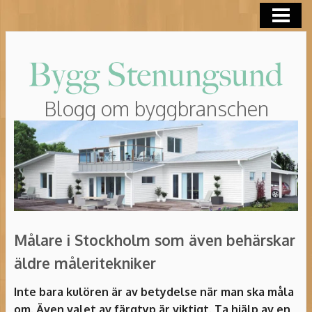
HEM
ROT-AVDRAG
Blogg om byggbranschen
Målare i Stockholm som även behärskar
äldre måleritekniker
Inte bara kulören är av betydelse när man ska måla
om. Även valet av färgtyp är viktigt. Ta hjälp av en