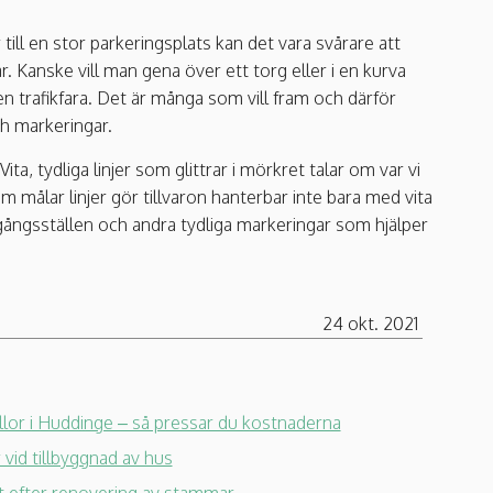
till en stor parkeringsplats kan det vara svårare att
. Kanske vill man gena över ett torg eller i en kurva
 trafikfara. Det är många som vill fram och därför
h markeringar.
 Vita, tydliga linjer som glittrar i mörkret talar om var vi
 målar linjer gör tillvaron hanterbar inte bara med vita
ergångsställen och andra tydliga markeringar som hjälper
24 okt. 2021
llor i Huddinge – så pressar du kostnaderna
vid tillbyggnad av hus
et efter renovering av stammar