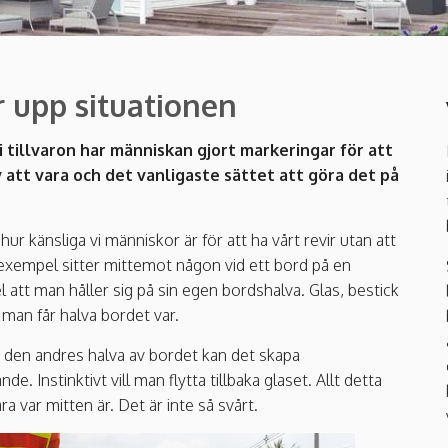
r upp situationen
i tillvaron har människan gjort markeringar för att
v att vara och det vanligaste sättet att göra det på
r känsliga vi människor är för att ha vårt revir utan att
 exempel sitter mittemot någon vid ett bord på en
 att man håller sig på sin egen bordshalva. Glas, bestick
t man får halva bordet var.
å den andres halva av bordet kan det skapa
 Instinktivt vill man flytta tillbaka glaset. Allt detta
a var mitten är. Det är inte så svårt.