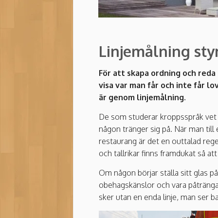
Linjemålning sty
För att skapa ordning och reda 
visa var man får och inte får lo
är genom linjemålning.
De som studerar kroppsspråk vet hu
någon tränger sig på. När man till
restaurang är det en outtalad regel
och tallrikar finns framdukat så at
Om någon börjar ställa sitt glas p
obehagskänslor och vara påträngande.
sker utan en enda linje, man ser bar