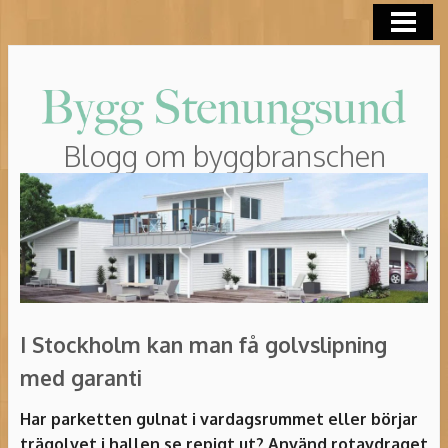
HEM
ROT-AVDRAG
Blogg om byggbranschen
I Stockholm kan man få golvslipning
med garanti
Har parketten gulnat i vardagsrummet eller börjar
trägolvet i hallen se repigt ut? Använd rotavdraget