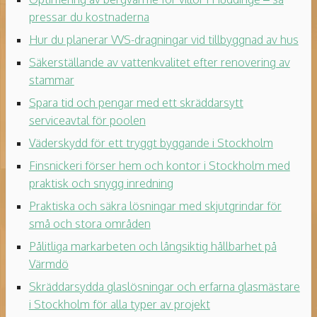
pressar du kostnaderna
Hur du planerar VVS-dragningar vid tillbyggnad av hus
Säkerställande av vattenkvalitet efter renovering av
stammar
Spara tid och pengar med ett skräddarsytt
serviceavtal för poolen
Väderskydd för ett tryggt byggande i Stockholm
Finsnickeri förser hem och kontor i Stockholm med
praktisk och snygg inredning
Praktiska och säkra lösningar med skjutgrindar för
små och stora områden
Pålitliga markarbeten och långsiktig hållbarhet på
Värmdö
Skräddarsydda glaslösningar och erfarna glasmästare
i Stockholm för alla typer av projekt