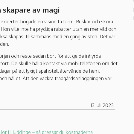
n skapare av magi
experter började en vision ta form. Buskar och sköra
Hon ville inte ha prydliga rabatter utan en mer vild och
ckså skapas, tillsammans med en gång av sten. Det var
lden.
jan och reste sedan bort för att ge de inhyrda
tört. De skulle hålla kontakt via mobiltelefonen om det
dagar på ett lyxigt spahotell återvände de hem.
och hållet. Att den vackra trädgårdsanläggningen var
13 juli 2023
llor i Huddinge – så pressar du kostnaderna