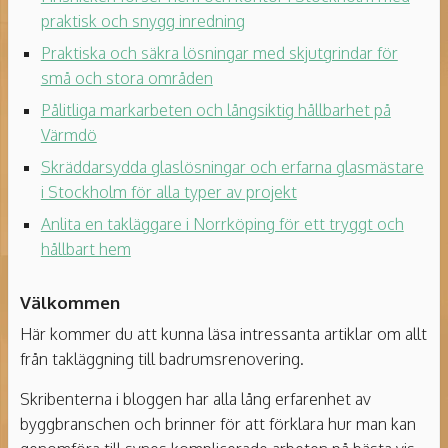
praktisk och snygg inredning
Praktiska och säkra lösningar med skjutgrindar för
små och stora områden
Pålitliga markarbeten och långsiktig hållbarhet på
Värmdö
Skräddarsydda glaslösningar och erfarna glasmästare
i Stockholm för alla typer av projekt
Anlita en takläggare i Norrköping för ett tryggt och
hållbart hem
Välkommen
Här kommer du att kunna läsa intressanta artiklar om allt
från takläggning till badrumsrenovering.
Skribenterna i bloggen har alla lång erfarenhet av
byggbranschen och brinner för att förklara hur man kan