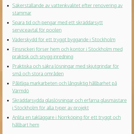
Säkerställande av vattenkvalitet efter renovering av
stammar
Spara tid och pengar med ett skräddarsytt
serviceavtal för poolen
Väderskydd för ett tryggt byggande i Stockholm
Finsnickeri förser hem och kontor i Stockholm med
praktisk och snygg inredning
Praktiska och säkra lösningar med skjutgrindar för
små och stora områden
Pålitliga markarbeten och långsiktig hållbarhet på
Värmdö
Skräddarsydda glaslösningar och erfarna glasmästare
i Stockholm för alla typer av projekt
Anlita en takläggare i Norrköping för ett tryggt och
hållbart hem