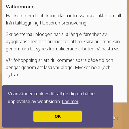
Välkommen
Här kommer du att kunna läsa intressanta artiklar om allt
från takläggning till badrumsrenovering.
Skribenterna i bloggen har alla lång erfarenhet av
byggbranschen och brinner för att förklara hur man kan
genomföra till synes komplicerade arbeten på bästa vis.
Vår föhoppning är att du kommer spara både tid och
pengar genom att läsa vår blogg. Mycket nöje (och
nytta)!
Vi använder cookies för att ge dig en bättre
upplevelse av webbsidan
Läs mer
OK
© 2026 Byggstenungsund.se. Alla rättigheter förbehållna.
Designed By
SiteOrigin