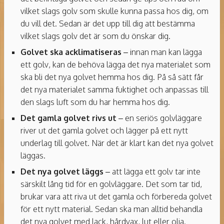
vilket slags golv som skulle kunna passa hos dig, om
du vill det. Sedan är det upp till dig att bestämma
vilket slags golv det är som du önskar dig.
Golvet ska acklimatiseras
– innan man kan lägga
ett golv, kan de behöva lägga det nya materialet som
ska bli det nya golvet hemma hos dig. På så sätt får
det nya materialet samma fuktighet och anpassas till
den slags luft som du har hemma hos dig.
Det gamla golvet rivs ut
– en seriös golvläggare
river ut det gamla golvet och lägger på ett nytt
underlag till golvet. När det är klart kan det nya golvet
läggas.
Det nya golvet läggs
– att lägga ett golv tar inte
särskilt lång tid för en golvläggare. Det som tar tid,
brukar vara att riva ut det gamla och förbereda golvet
för ett nytt material. Sedan ska man alltid behandla
det nya golvet med lack, hårdvax, lut eller olja.