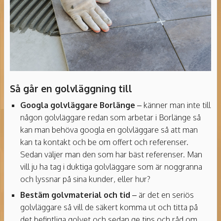
Så går en golvläggning till
Googla golvläggare Borlänge
– känner man inte till
någon golvläggare redan som arbetar i Borlänge så
kan man behöva googla en golvläggare så att man
kan ta kontakt och be om offert och referenser.
Sedan väljer man den som har bäst referenser. Man
vill ju ha tag i duktiga golvläggare som är noggranna
och lyssnar på sina kunder, eller hur?
Bestäm golvmaterial och tid
– är det en seriös
golvläggare så vill de säkert komma ut och titta på
det befintliga golvet och sedan ge tips och råd om