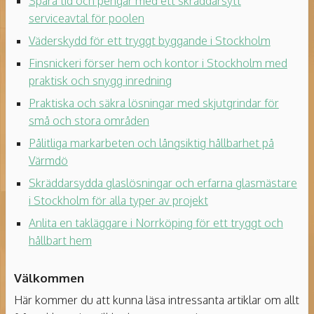
Spara tid och pengar med ett skräddarsytt
serviceavtal för poolen
Väderskydd för ett tryggt byggande i Stockholm
Finsnickeri förser hem och kontor i Stockholm med
praktisk och snygg inredning
Praktiska och säkra lösningar med skjutgrindar för
små och stora områden
Pålitliga markarbeten och långsiktig hållbarhet på
Värmdö
Skräddarsydda glaslösningar och erfarna glasmästare
i Stockholm för alla typer av projekt
Anlita en takläggare i Norrköping för ett tryggt och
hållbart hem
Välkommen
Här kommer du att kunna läsa intressanta artiklar om allt